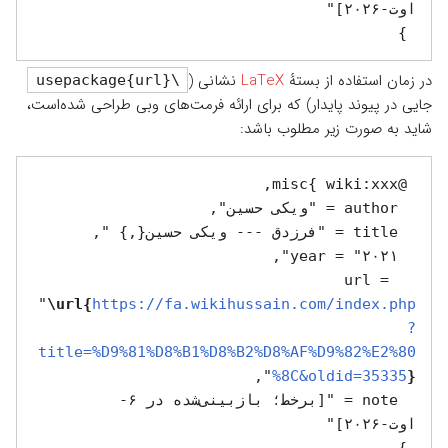
 }

در زمان استفاده از بستهٔ
LaTeX
نشانی (
\usepackage{url}
جایی در پیوند پایدار) که برای ارائه فرمت‌های وبی طراحی شده‌است،
شاید به صورت زیر مطلوب باشد:
  url = 
"
\url{
https://fa.wikihussain.com/index.php
?
title=%D9%81%D8%B1%D8%B2%D8%AF%D9%82%E2%80
%8C&oldid=35335
}
  note = "[برخط؛ بازبینی‌شده در ۶-