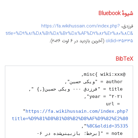
شیوهٔ Bluebook
فرزدق‌،
https://fa.wikihussain.com/index.php?
title=%D9%81%D8%B1%D8%B2%D8%AF%D9%82%E2%80%8C&
oldid=35335
(آخرین بازدید در ۶ اوت ۲۰۲۶).
BibTeX
  url = 
"
https://fa.wikihussain.com/index.php?
title=%D9%81%D8%B1%D8%B2%D8%AF%D9%82%E2%80
%8C&oldid=35335
  note = "[برخط؛ بازبینی‌شده در ۶-