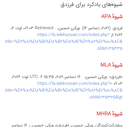
شیوه‌های یادکرد برای فرزدق‌
شیوهٔ APA
فرزدق‌. (۲۰۲۱، دسامبر ۱۶).
ویکی حسین،
. Retrieved ‏۰۹:۰۳، اوت ۶،
۲۰۲۶ از
https://fa.wikihussain.com/index.php?
title=%D9%81%D8%B1%D8%B2%D8%AF%D9%82%E2%80%8C&
.
oldid=35335
شیوهٔ MLA
«فرزدق‌».
ویکی حسین،
. ۱۶ دسامبر ۲۰۲۱، ‏۱۵:۳۵ UTC. ۶ اوت ۲۰۲۶،
https://fa.wikihussain.com/index.php?
title=%D9%81%D8%B1%D8%B2%D8%AF%D9%82%E2%80%8C&
oldid=35335&gt؛
.
شیوهٔ MHRA
مشارکت‌کنندگان ویکی حسین، «فرزدق‌»،
ویکی حسین، ،
۱۶ دسامبر