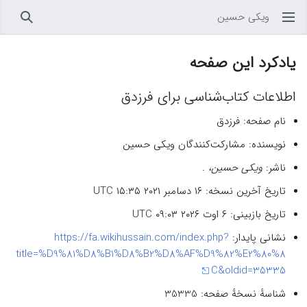
ویکی حسین
باز کردن منو اصلی
جستجو
یادکرد این صفحه
اطلاعات کتاب‌شناسی برای فرزدق‌
نام صفحه: فرزدق‌
نویسنده: مشارکت‌کنندگان ویکی حسین
ناشر:
ویکی حسین،
.
تاریخ آخرین نسخه: ۱۶ دسامبر ۲۰۲۱ ‏۱۵:۳۵ UTC
تاریخ بازبینی: ۶ اوت ۲۰۲۶ ‏۰۹:۰۳ UTC
نشانی پایدار:
https://fa.wikihussain.com/index.php?
title=%D9%81%D8%B1%D8%B2%D8%AF%D9%82%E2%80%8
C&oldid=35335
شناسهٔ نسخهٔ صفحه: 35335