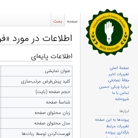
صفحه
بحث
اطلاعات در مورد «فر
اطلاعات پایه‌ای
پرش
پرش
به
به
صفحهٔ اصلی
ناوبری
جستجو
عنوان نمایشی
تغییرات اخیر
مقالهٔ تصادفی
کلید پیش‌فرض مرتب‌سازی
دربارهٔ ویکی حسین
حجم صفحه (بایت)
تماس با ما
شیوه‌نامه
شناسهٔ صفحه
ابزارها
زبان محتوای صفحه
پیوندها به این صفحه
مدل محتوای صفحه
تغییرات مرتبط
بارگذاری پرونده
‌فهرست‌کردن توسط ربات‌ها