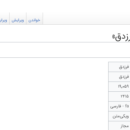
خواندن
ویرایش
ویرا
زدق‌»
فرزدق‌
فرزدق‌
۱۹٬۰۵۹
2415
fa - فارسی
ویکی‌متن
مجاز