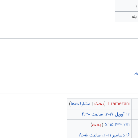
۱
بله
.
T.ramezani
(
بحث
|
مشارکت‌ها
)
5.115.133.251
(
بحث
)